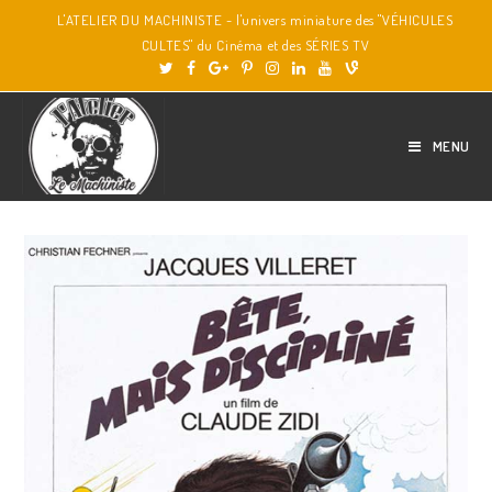
L'ATELIER DU MACHINISTE - l'univers miniature des "VÉHICULES
CULTES" du Cinéma et des SÉRIES TV
MENU