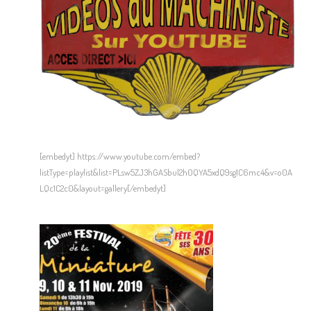
[embedyt] https://www.youtube.com/embed?
listType=playlist&list=PLsw5ZJ3hGASbul2h0QYA5xdQ9sg1C6mc4&v=o0A
LQc1C2c0&layout=gallery[/embedyt]