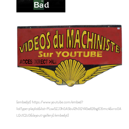
[embedyt] https://www.youtube.com/embed?
listType=playlist&list=PLsw5ZJ3hGASbul2h0QYA5xdQ9sg1C6mc4&v=o0A
LQc1C2c0&layout=gallery[/embedyt]