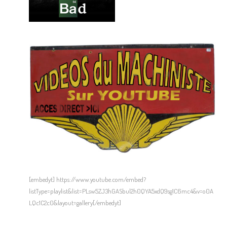
[embedyt] https://www.youtube.com/embed?
listType=playlist&list=PLsw5ZJ3hGASbul2h0QYA5xdQ9sg1C6mc4&v=o0A
LQc1C2c0&layout=gallery[/embedyt]