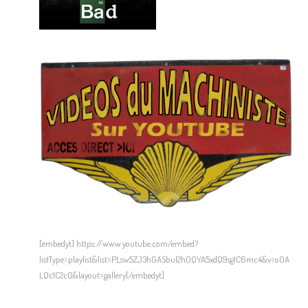
[embedyt] https://www.youtube.com/embed?
listType=playlist&list=PLsw5ZJ3hGASbul2h0QYA5xdQ9sg1C6mc4&v=o0A
LQc1C2c0&layout=gallery[/embedyt]