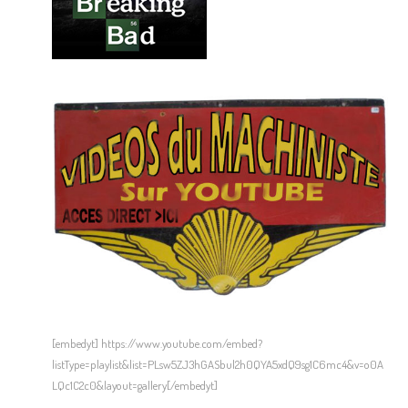
[embedyt] https://www.youtube.com/embed?
listType=playlist&list=PLsw5ZJ3hGASbul2h0QYA5xdQ9sg1C6mc4&v=o0A
LQc1C2c0&layout=gallery[/embedyt]