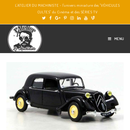
L'ATELIER DU MACHINISTE - l'univers miniature des "VÉHICULES
CULTES" du Cinéma et des SÉRIES TV
MENU