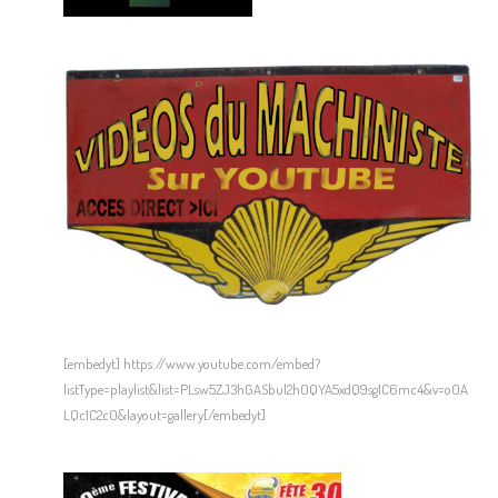
[embedyt] https://www.youtube.com/embed?
listType=playlist&list=PLsw5ZJ3hGASbul2h0QYA5xdQ9sg1C6mc4&v=o0A
LQc1C2c0&layout=gallery[/embedyt]