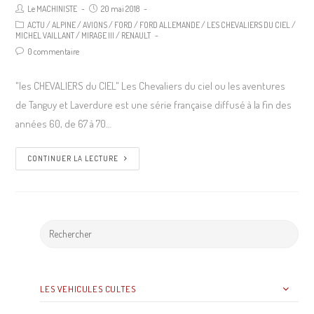
Le MACHINISTE
20 mai 2018
ACTU
/
ALPINE
/
AVIONS
/
FORD
/
FORD ALLEMANDE
/
LES CHEVALIERS DU CIEL
/
MICHEL VAILLANT
/
MIRAGE III
/
RENAULT
0 commentaire
"les CHEVALIERS du CIEL" Les Chevaliers du ciel ou les aventures
de Tanguy et Laverdure est une série française diffusé à la fin des
années 60, de 67 à 70…
CONTINUER LA LECTURE
LES VEHICULES CULTES