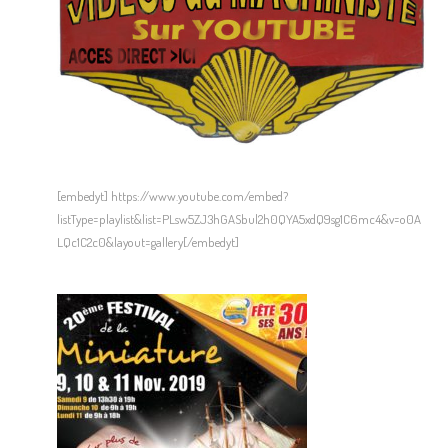
[embedyt] https://www.youtube.com/embed?
listType=playlist&list=PLsw5ZJ3hGASbul2h0QYA5xdQ9sg1C6mc4&v=o0A
LQc1C2c0&layout=gallery[/embedyt]