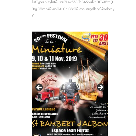
listType=playlist&list=PLsw5ZJ3hGASbul2h0QYA5xdQ
9sg1C6mc4&v=o0ALQc1C2c0&layout=gallery[/embedy
t]