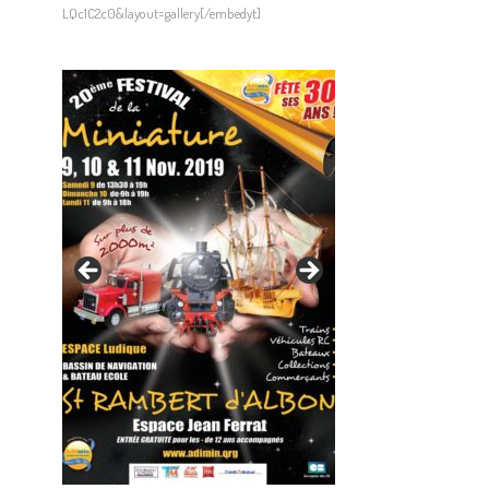
LQc1C2c0&layout=gallery[/embedyt]