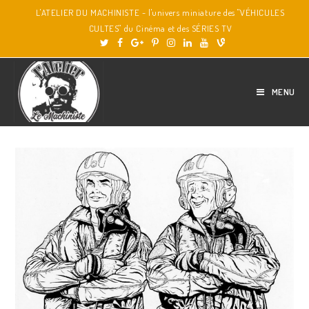
L'ATELIER DU MACHINISTE - l'univers miniature des "VÉHICULES
CULTES" du Cinéma et des SÉRIES TV
MENU