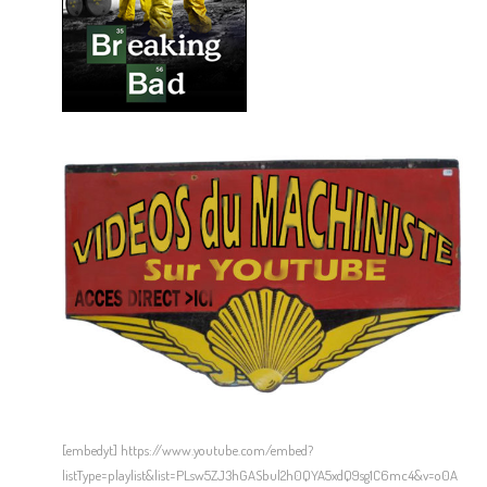
[embedyt] https://www.youtube.com/embed?
listType=playlist&list=PLsw5ZJ3hGASbul2h0QYA5xdQ9sg1C6mc4&v=o0A