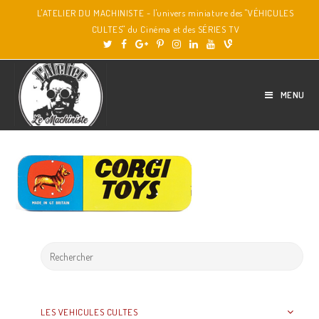
L'ATELIER DU MACHINISTE - l'univers miniature des "VÉHICULES
CULTES" du Cinéma et des SÉRIES TV
MENU
LES VEHICULES CULTES