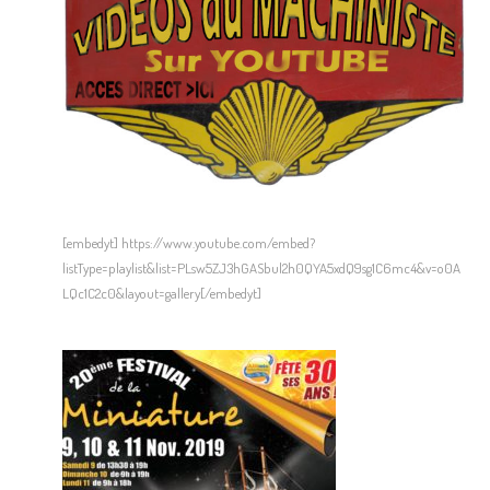
[embedyt] https://www.youtube.com/embed?
listType=playlist&list=PLsw5ZJ3hGASbul2h0QYA5xdQ9sg1C6mc4&v=o0A
LQc1C2c0&layout=gallery[/embedyt]