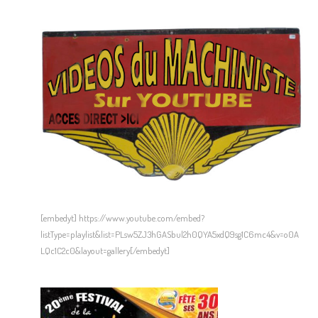
[embedyt] https://www.youtube.com/embed?
listType=playlist&list=PLsw5ZJ3hGASbul2h0QYA5xdQ9sg1C6mc4&v=o0A
LQc1C2c0&layout=gallery[/embedyt]