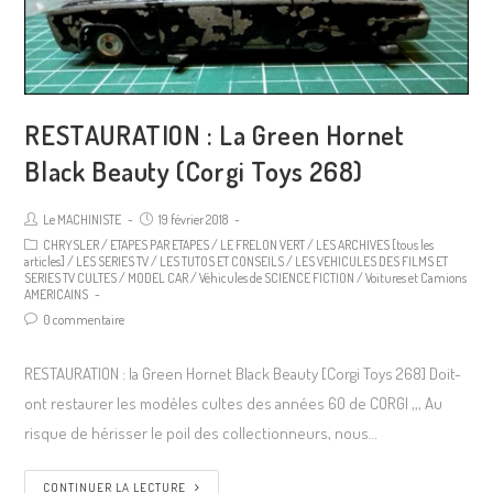
RESTAURATION : La Green Hornet
Black Beauty (Corgi Toys 268)
Le MACHINISTE
19 février 2018
CHRYSLER
/
ETAPES PAR ETAPES
/
LE FRELON VERT
/
LES ARCHIVES [tous les
articles]
/
LES SERIES TV
/
LES TUTOS ET CONSEILS
/
LES VEHICULES DES FILMS ET
SERIES TV CULTES
/
MODEL CAR
/
Véhicules de SCIENCE FICTION
/
Voitures et Camions
AMERICAINS
0 commentaire
RESTAURATION : la Green Hornet Black Beauty [Corgi Toys 268] Doit-
ont restaurer les modèles cultes des années 60 de CORGI ,,, Au
risque de hérisser le poil des collectionneurs, nous…
CONTINUER LA LECTURE