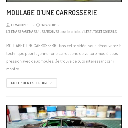
MOULAGE D’UNE CARROSSERIE
Le MACHINISTE
3 mars 2018
ETAPES PAR ETAPES
/
LES ARCHIVES [tous les articles]
/
LES TUTOS ET CONSEILS
MOULAGE D'UNE CARROSSERIE Dans cette vidéo, vous découvrirez la
technique pour façonner une carrosserie de voiture moulé sous
pression avec deux moules. Je trouve ce tuto intéressant car il
montre…
CONTINUER LA LECTURE