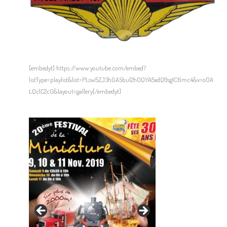
[embedyt] https://www.youtube.com/embed?
listType=playlist&list=PLsw5ZJ3hGASbul2h0QYA5xdQ9sg1C6mc4&v=o0A
LQc1C2c0&layout=gallery[/embedyt]