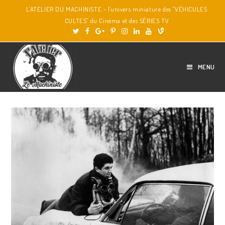
L'ATELIER DU MACHINISTE - l'univers miniature des "VÉHICULES
CULTES" du Cinéma et des SÉRIES TV
MENU