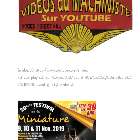
[embedyt] https://www.youtube.com/embed?
listType=playlist&list=PLsw5ZJ3hGASbul2h0QYA5xdQ9sg1C6mc4&v=o0A
LQc1C2c0&layout=gallery[/embedyt]