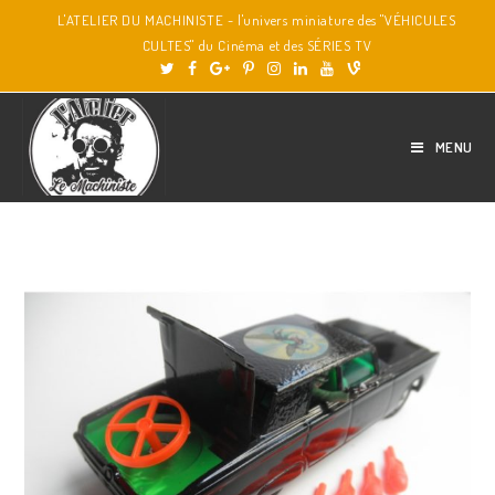
L'ATELIER DU MACHINISTE - l'univers miniature des "VÉHICULES
CULTES" du Cinéma et des SÉRIES TV
MENU