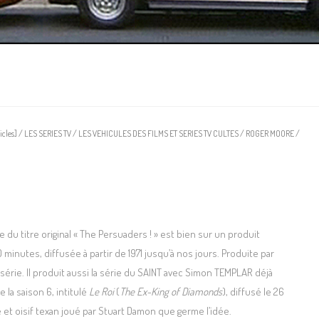
icles]
/
LES SERIES TV
/
LES VEHICULES DES FILMS ET SERIES TV CULTES
/
ROGER MOORE
/
du titre original « The Persuaders ! » est bien sur un produit
minutes, diffusée à partir de 1971 jusqu’à nos jours. Produite par
a série. Il produit aussi la série du SAINT avec Simon TEMPLAR déjà
 la saison 6, intitulé
Le Roi
(
The Ex-King of Diamonds
), diffusé le 26
e et oisif texan joué par Stuart Damon que germe l’idée.