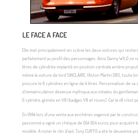
LE FACE A FACE
Elle met principalement en scène les deux voitures qui restero
parfaitement au profil des personnages. Ainsi Danny WILD se re
litres de cylindrée implanté en position centrale arrière propul
même la voiture de lord SINCLAIRE, l’Aston Martin DBS, toute br
procure le 6 cylindres en ligne de 4 litres. Personnaliser de 
d'immatriculation devenue mythique aux initiales du gentleman 
6 cylindre, grimée en V8 (badges V8 et roues). Car la v8 n’est 
En 1994 lors d’une vente aux enchères organisé par le construc
passionné a signé un chèque de 654 924 euros pour acquérir la 
modèle. A noter le clin d’œil, Tony CURTIS a été le deuxième pr