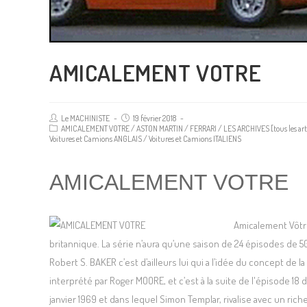
AMICALEMENT VOTRE
Le MACHINISTE
19 février 2018
AMICALEMENT VOTRE
/
ASTON MARTIN
/
FERRARI
/
LES ARCHIVES [tous les art
Voitures et Camions ANGLAIS
/
Voitures et Camions ITALIENS
AMICALEMENT VOTRE
Amicalement Vôtre 
britannique. La série n’aura qu’une saison de 24 épisodes de 50 
Robert S. BAKER c’est d’ailleurs lui qui a l’idée du concept de l
interprété par Roger MOORE, et c’est à la suite de l'épisode 18 de
janvier 1969 et dans lequel Simon Templar, rivalise avec un rich