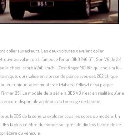
nt coller aux acteurs. Les deux voitures devaient coller
trouve au volant de la fameuse Ferrari DINO 246 GT . Son V6 de 2,4
se le cheval cabré à 240 km/h . C’est Roger MOORE qui choisira lui-
itannique, qui rivalise en vitesse de pointe avec ses 282 ch que
sa couleur unique jaune moutarde (Bahama Yellow) et sa plaque
Farmer BS1. Le modèle de la série la DBS V8 n’est en réalité qu’une
pas encore disponible au début du tournage de la série.
teur, la DBS de la série va exploser tous les cotes du modèle. Un
DBS la plus célèbre du monde soit près de dix fois la cote de ce
opriétaire du véhicule.