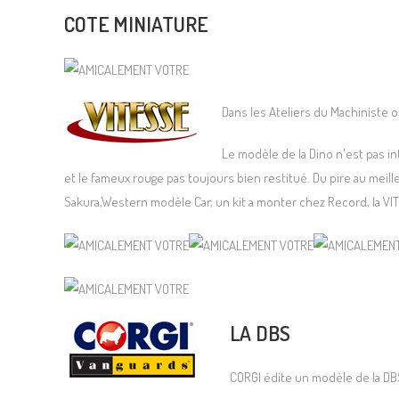
COTE MINIATURE
Dans les Ateliers du Machiniste o
Le modèle de la Dino n'est pas in
et le fameux rouge pas toujours bien restitué. Du pire au mei
Sakura,Western modèle Car, un kit a monter chez Record, la VI
LA DBS
CORGI édite un modèle de la DB