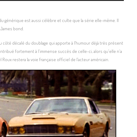
 générique est aussi célèbre et culte que la série elle-même. Il
e James bond.
u côté décalé du doublage qui apporte à l’humour déjà très présent
ontribué fortement à l'immense succès de celle-ci, alors qu'elle n'a
Roux restera la voie française officiel de l’acteur américain.