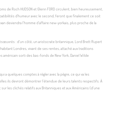
s noms de Roch HUDSON et Glenn FORD circulent, bien heureusement,
atibilités d’humeur avec le second, feront que finalement ce soit
xan deviendra l'homme d'affaire new-yorkais, plus proche de la
uvrés : d'un côté, un aristocrate britannique, Lord Brett Rupert
habitant Londres, vivant de ses rentes, attaché aux traditions
res américain sorti des bas-fonds de New York, Daniel Wilde
e, qui a quelques comptes à régler avec la pègre, ce qui va les
lles ils devront démontrer l'étendue de leurs talents respectifs. À
sur les clichés relatifs aux Britanniques et aux Américains (d'une