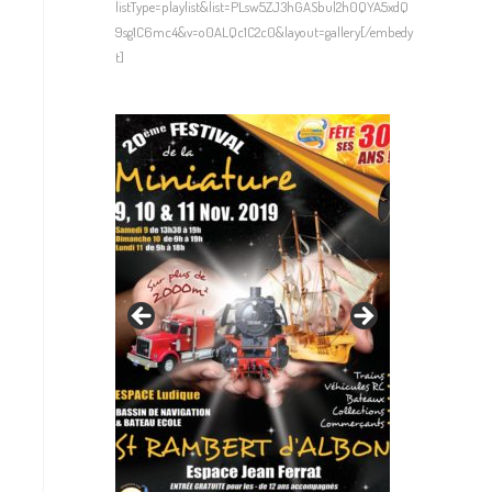
listType=playlist&list=PLsw5ZJ3hGASbul2h0QYA5xdQ
9sg1C6mc4&v=o0ALQc1C2c0&layout=gallery[/embedy
t]