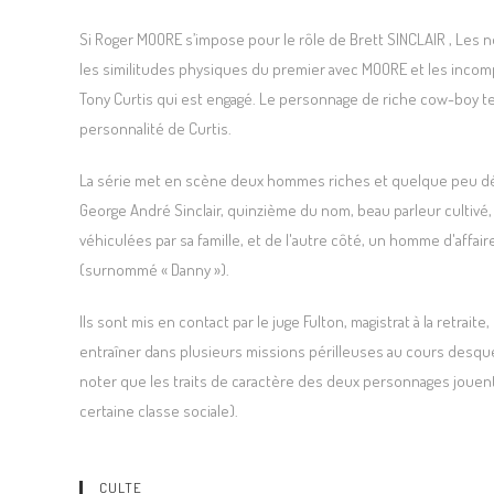
Si Roger MOORE s’impose pour le rôle de Brett SINCLAIR , Le
les similitudes physiques du premier avec MOORE et les incomp
Tony Curtis qui est engagé. Le personnage de riche cow-boy te
personnalité de Curtis.
La série met en scène deux hommes riches et quelque peu désœ
George André Sinclair, quinzième du nom, beau parleur cultivé, 
véhiculées par sa famille, et de l'autre côté, un homme d'affai
(surnommé « Danny »).
Ils sont mis en contact par le juge Fulton, magistrat à la retrait
entraîner dans plusieurs missions périlleuses au cours desque
noter que les traits de caractère des deux personnages jouent 
certaine classe sociale).
CULTE