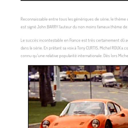
Reconnaissable entre tous les génériques de série, le thème du
est signé John BARRY l’auteur du non moins fameux thème d
Le succès incontestable en France est très certainement dû a
dans la série. En prêtant sa voix à Tony CURTIS, Michel ROUX a c
connu qu'une relative popularité internationale. Dès lors Michel 