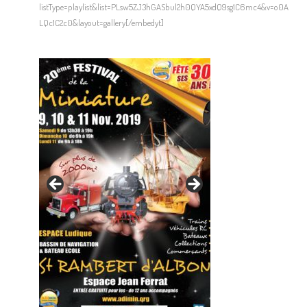
listType=playlist&list=PLsw5ZJ3hGASbul2h0QYA5xdQ9sg1C6mc4&v=o0A
LQc1C2c0&layout=gallery[/embedyt]