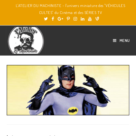
L'ATELIER DU MACHINISTE - l'univers miniature des "VÉHICULES
CULTES" du Cinéma et des SÉRIES TV
MENU