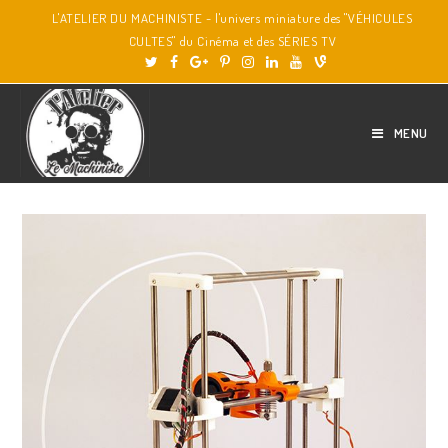
L'ATELIER DU MACHINISTE - l'univers miniature des "VÉHICULES
CULTES" du Cinéma et des SÉRIES TV
MENU