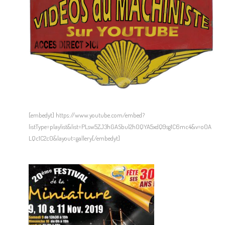
[embedyt] https://www.youtube.com/embed?
listType=playlist&list=PLsw5ZJ3hGASbul2h0QYA5xdQ9sg1C6mc4&v=o0A
LQc1C2c0&layout=gallery[/embedyt]