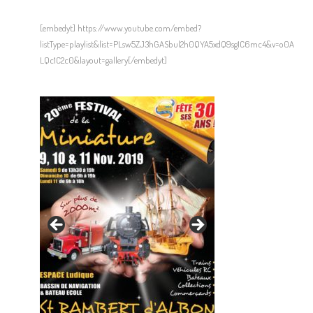
[embedyt] https://www.youtube.com/embed?
listType=playlist&list=PLsw5ZJ3hGASbul2h0QYA5xdQ9sg1C6mc4&v=o0A
LQc1C2c0&layout=gallery[/embedyt]