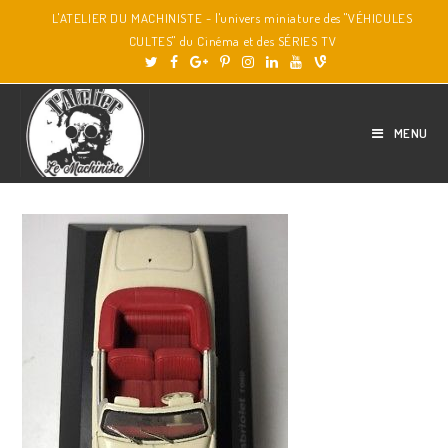
L'ATELIER DU MACHINISTE - l'univers miniature des "VÉHICULES
CULTES" du Cinéma et des SÉRIES TV
MENU