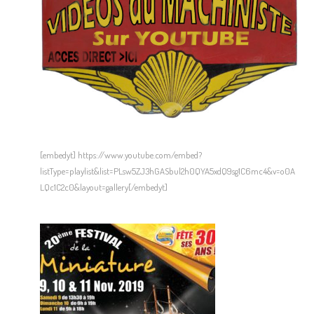
[embedyt] https://www.youtube.com/embed?
listType=playlist&list=PLsw5ZJ3hGASbul2h0QYA5xdQ9sg1C6mc4&v=o0A
LQc1C2c0&layout=gallery[/embedyt]