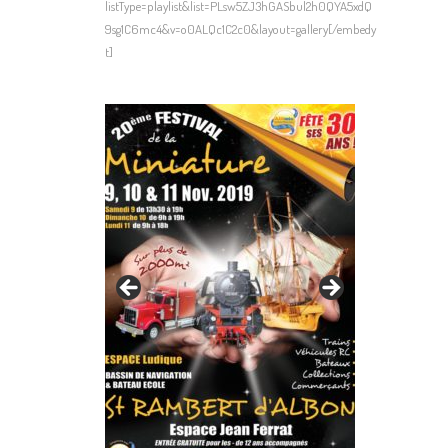
listType=playlist&list=PLsw5ZJ3hGASbul2h0QYA5xdQ
9sg1C6mc4&v=o0ALQc1C2c0&layout=gallery[/embedy
t]