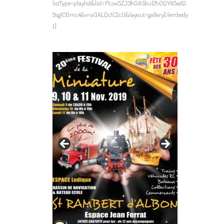
listType=playlist&list=PLsw5ZJ3hGASbul2h0QYA5xdQ
9sg1C6mc4&v=o0ALQc1C2c0&layout=gallery[/embedy
t]