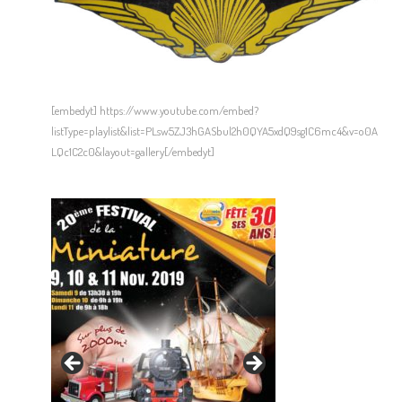
[embedyt] https://www.youtube.com/embed?
listType=playlist&list=PLsw5ZJ3hGASbul2h0QYA5xdQ9sg1C6mc4&v=o0A
LQc1C2c0&layout=gallery[/embedyt]