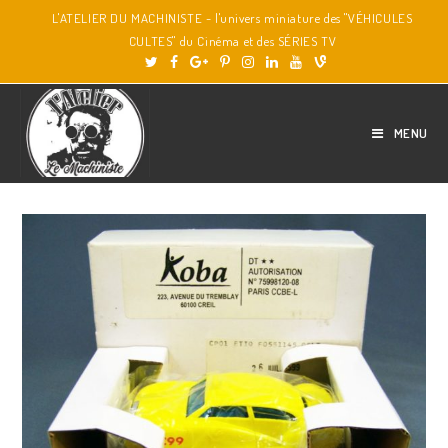
L'ATELIER DU MACHINISTE - l'univers miniature des "VÉHICULES
CULTES" du Cinéma et des SÉRIES TV
MENU