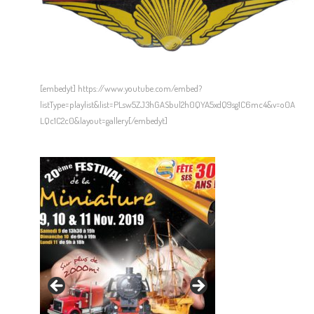
[embedyt] https://www.youtube.com/embed?
listType=playlist&list=PLsw5ZJ3hGASbul2h0QYA5xdQ9sg1C6mc4&v=o0A
LQc1C2c0&layout=gallery[/embedyt]