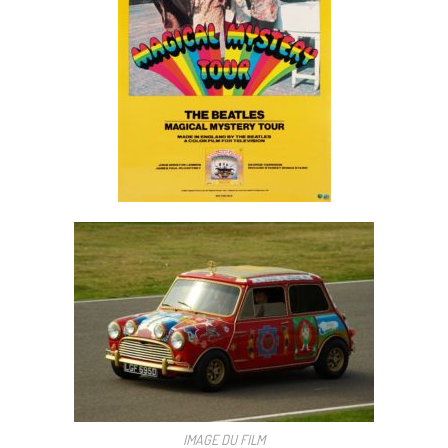
IMAGE DU FILM