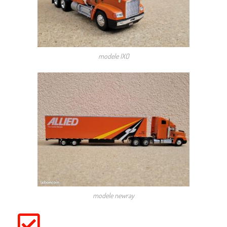
modele IXO
modele newray