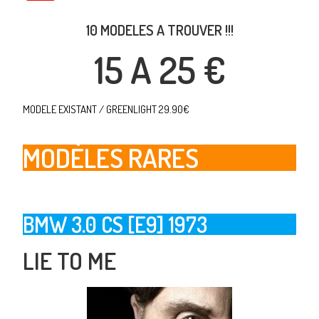
10 MODELES A TROUVER !!!
15 A 25 €
MODELE EXISTANT / GREENLIGHT 29.90€
MODÈLES RARES
BMW 3.0 CS [E9] 1973
LIE TO ME