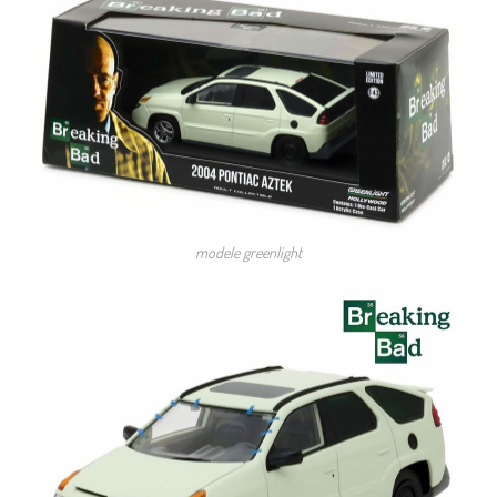
modele greenlight