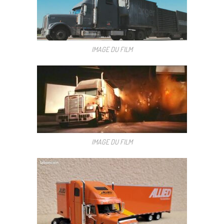
IMAGE DU FILM
IMAGE DU FILM