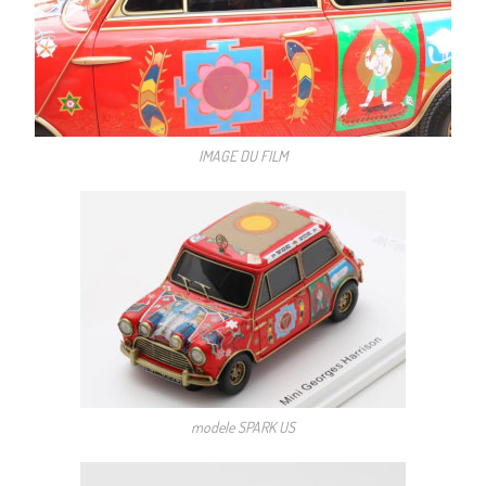
IMAGE DU FILM
modele SPARK US