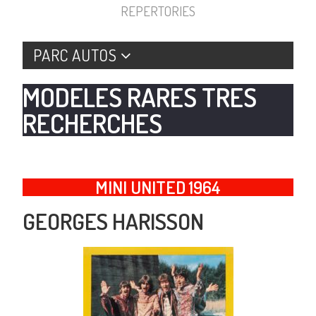
REPERTORIES
PARC AUTOS
MODELES RARES TRES
RECHERCHES
MINI UNITED 1964
GEORGES HARISSON