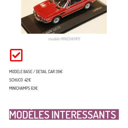
modele MINICHAMPS
MODELE BASE / DETAIL CAR 39€
SCHUCO 42€
MINICHAMPS 63€
MODÈLES INTERESSANTS