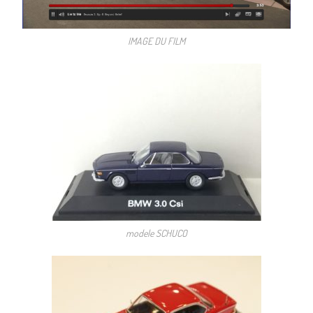
IMAGE DU FILM
modele SCHUCO