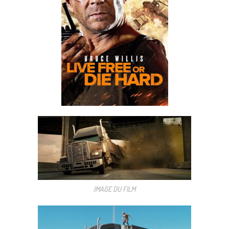
IMAGE DU FILM