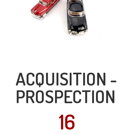
ACQUISITION -
PROSPECTION
16