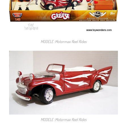
MODELE :Motormax Reel Rides
MODELE :Motormax Reel Rides