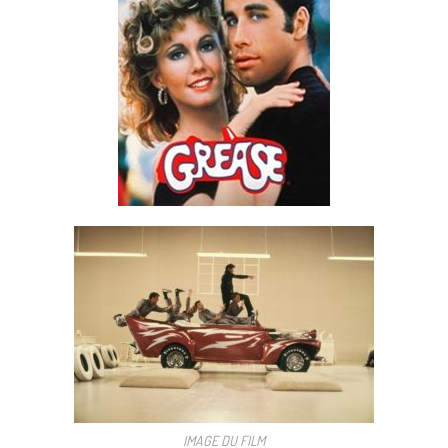
IMAGE DU FILM