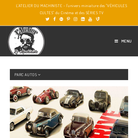
L'ATELIER DU MACHINISTE - l'univers miniature des "VÉHICULES
CULTES" du Cinéma et des SÉRIES TV
MENU
PARC AUTOS