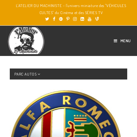
L'ATELIER DU MACHINISTE - l'univers miniature des "VÉHICULES
CULTES" du Cinéma et des SÉRIES TV
MENU
PARC AUTOS