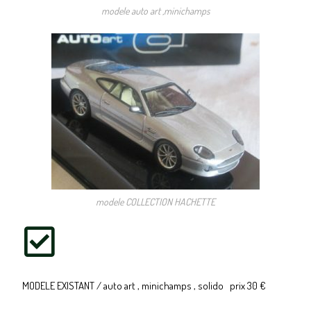
modele auto art ,minichamps
modele COLLECTION HACHETTE
MODELE EXISTANT / auto art , minichamps , solido prix 30 €