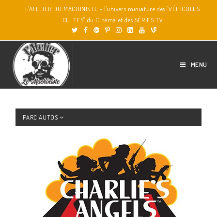
L'ATELIER DU MACHINISTE - l'univers miniature des "VÉHICULES
CULTES" du Cinéma et des SÉRIES TV
MENU
PARC AUTOS