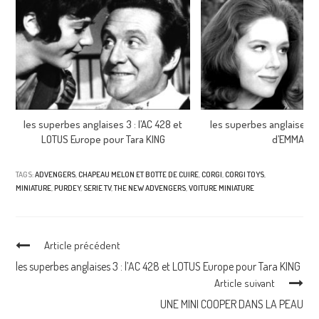
les superbes anglaises 3 : l’AC 428 et
les superbes anglaises 2 
LOTUS Europe pour Tara KING
d’EMMA
TAGS:
ADVENGERS
,
CHAPEAU MELON ET BOTTE DE CUIRE
,
CORGI
,
CORGI TOYS
,
MINIATURE
,
PURDEY
,
SERIE TV
,
THE NEW ADVENGERS
,
VOITURE MINIATURE
Continuer
Article précédent
la
les superbes anglaises 3 : l’AC 428 et LOTUS Europe pour Tara KING
Article suivant
lecture
UNE MINI COOPER DANS LA PEAU