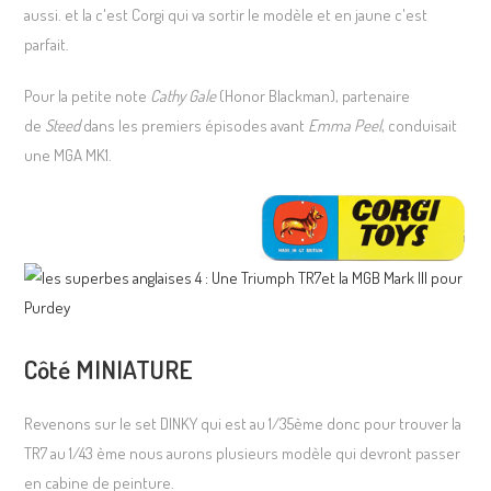
aussi. et la c'est Corgi qui va sortir le modèle et en jaune c'est
parfait.
Pour la petite note
Cathy Gale
(Honor Blackman), partenaire
de
Steed
dans les premiers épisodes avant
Emma Peel
, conduisait
une MGA MK1.
Côté MINIATURE
Revenons sur le set DINKY qui est au 1/35ème donc pour trouver la
TR7 au 1/43 ème nous aurons plusieurs modèle qui devront passer
en cabine de peinture.