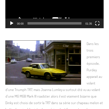
00:00
01:35
Dans les
trois
premiers
épisode,
Purdey
apparait au
volant
d'une Triumph TR7, mais Joanna Lumley a surtout été vu au volant
d'une MG MGB Mark III roadster. alors il est vraiment bizarre que
Dinky est choisi de sortir la TR7 dans sa série sur chapeau melon et