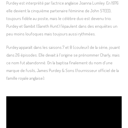
Purdey est interprété par l’actrice anglaise Joanna Lumley. En 1976
elle devient la cinquième partenaire féminine de John STEED,
toujours fidèle au poste, mais le célébre duo est devenu trio.
Purdey et Gambit (Gareth Hunt) l’épaulent dans des enquêtes un
peu moins loufoques mais toujours aussi rythmées.
Purdey apparaît dans les saisons 7 et 8 (couleur) de la série, jouant
dans 26 épisodes. Elle devait à l'origine se prénommer Charly, mais
ce nom fut abandonné. On la baptisa finalement du nom d'une
marque de fusils, James Purdey & Sons (fournisseur officiel de la
famille royale anglaise).
Lecteur
vidéo