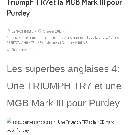
Triumph TR7et la MGB Mark III pour
Purdey
Le MACHINISTE
9 février 2018
CHAPEAU MELON ET BOTTES DE CUIR
/
LES ARCHIVES [tous les articles]
/
LES
SERIES TV
/
MG
/
TRIUMPH
/
Voitures et Camions ANGLAIS
0 commentaire
Les superbes anglaises 4:
Une TRIUMPH TR7 et une
MGB Mark III pour Purdey