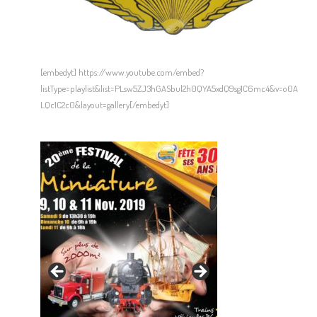
[embedyt] https://www.youtube.com/embed?
listType=playlist&list=PLsw5ZJ3hGASbul2h0QYA5xdQ9sg1C6mc4&v=o0A
LQc1C2c0&layout=gallery[/embedyt]