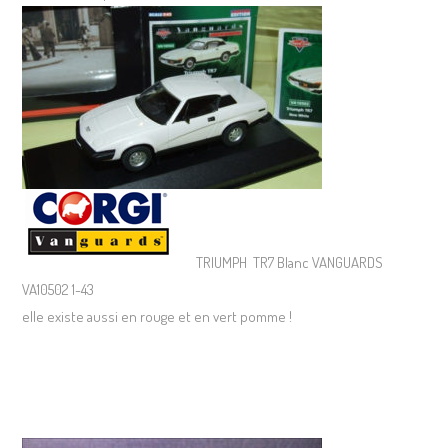
TRIUMPH TR7 Blanc VANGUARDS
VA10502 1-43
elle existe aussi en rouge et en vert pomme !