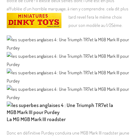
botte de cuire ! il existe deux séries dont l'une est en plus
affublée d'un horrible marquage, à rien y comprendre. cela dit plus
tard revel fera
le même choix
pour son modèle au 1/25ème.
La MG MGB Mark III roadster
Donc en définitive Purdey conduira une MGB Mark III roadster jaune