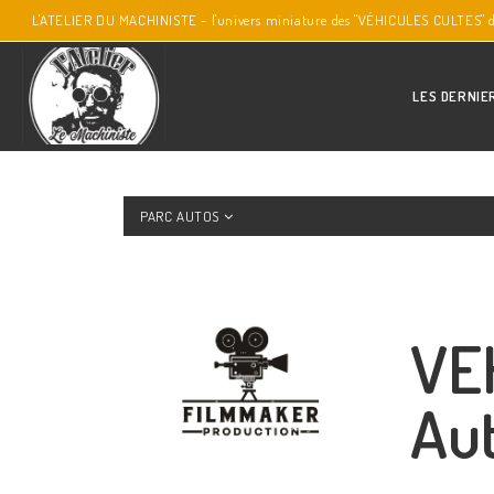
L'ATELIER DU MACHINISTE - l'univers miniature des "VÉHICULES CULTES" 
LES DERNIE
PARC AUTOS
VE
Au