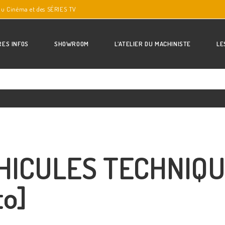
du Cinéma et des SÉRIES TV
RES INFOS
SHOWROOM
L’ATELIER DU MACHINISTE
LE
HICULES TECHNIQU
to]